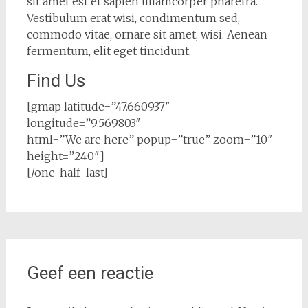
sit amet est et sapien ullamcorper pharetra.
Vestibulum erat wisi, condimentum sed,
commodo vitae, ornare sit amet, wisi. Aenean
fermentum, elit eget tincidunt.
Find Us
[gmap latitude=”47.660937″
longitude=”9.569803″
html=”We are here” popup=”true” zoom=”10″
height=”240″]
[/one_half_last]
Geef een reactie