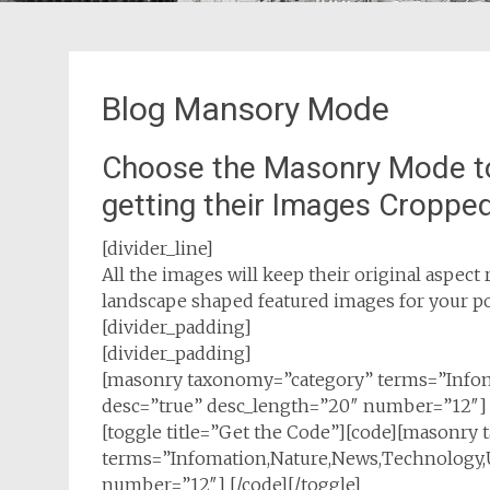
Blog Mansory Mode
Choose the Masonry Mode t
getting their Images Croppe
[divider_line]
All the images will keep their original aspect r
landscape shaped featured images for your po
[divider_padding]
[divider_padding]
[masonry taxonomy=”category” terms=”Infom
desc=”true” desc_length=”20″ number=”12″]
[toggle title=”Get the Code”][code][masonry
terms=”Infomation,Nature,News,Technology,
number=”12″] [/code][/toggle]