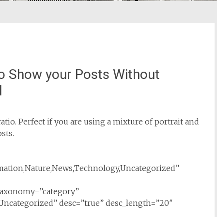
o Show your Posts Without
d
atio. Perfect if you are using a mixture of portrait and
sts.
ation,Nature,News,Technology,Uncategorized”
 taxonomy=”category”
Uncategorized” desc=”true” desc_length=”20″