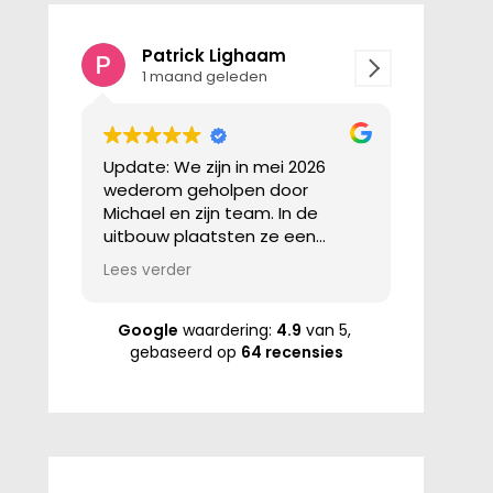
Patrick Lighaam
Roxa
1 maand geleden
1 maa
Update: We zijn in mei 2026
Wat een 
wederom geholpen door
uren bore
Michael en zijn team. In de
zit de air
uitbouw plaatsten ze een
koele zom
nieuwe airco ter vervanging van
Mich.
Lees verder
Lees verde
een oude. Een mooi Mitsubishi
die heerlijk stil draait en nu ook
via mijn telefoon bediend kan
Google
waardering:
4.9
van 5,
worden. Thuis komen met een
gebaseerd op
64 recensies
heerlijk koel huis! Fijn om lokaal in
Hilversum zulke experts te
hebben voor koelen (en
verwarmen).
Dit was ons bericht uit 2024: