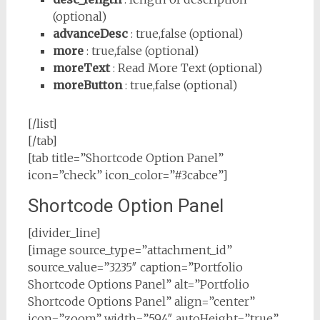
(optional)
advanceDesc
: true,false (optional)
more
: true,false (optional)
moreText
: Read More Text (optional)
moreButton
: true,false (optional)
[/list]
[/tab]
[tab title=”Shortcode Option Panel”
icon=”check” icon_color=”#3cabce”]
Shortcode Option Panel
[divider_line]
[image source_type=”attachment_id”
source_value=”3235″ caption=”Portfolio
Shortcode Options Panel” alt=”Portfolio
Shortcode Options Panel” align=”center”
icon=”zoom” width=”594″ autoHeight=”true”